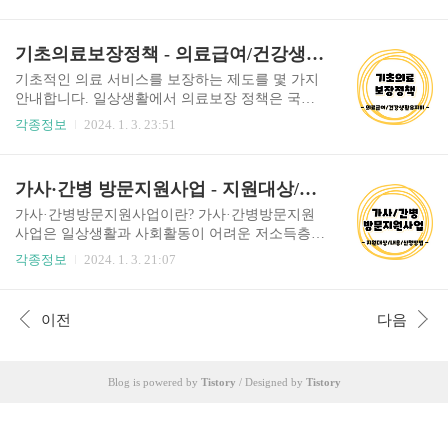
일상생활을 유지하도록 지원합니다. 또한 단순히
특별지원급여를 월별로 지급하며, 본인부담금은
치료비 지원에 그치지 않고, 재활, 보조기구 제공,
가구 소득수준에 따라 다르게 부담하게 됩니다. 장
발달재활 서비스 등 다양한 분야의 지원이 있습니
기초의료보장정책 - 의료급여/건강생활유지비/요양비/임신출산진료비
애아 가족 양육 지원 대상: 만 18세 미만 중증장애
다. 목차 장애인 의료비 지원 대상: 2종 수급권자인
아동 및 장애정..
등록 장애인, 건강보험의 차상위 본인부담 경감 대
기초적인 의료 서비스를 보장하는 제도를 몇 가지
상자 등록 장애인 (만성질환 및 18세 미만 장애인).
안내합니다. 일상생활에서 의료보장 정책은 국민
내용: 의료기관 이용 시 발생하는 급여항목 본인부
의 건강과 직결되는데요, 의료 취약계층은 비용적
각종정보
2024. 1. 3. 23:51
담금의 일부 또는 전액 지원 (비급여 제외). 1차 의
인 문제로 온전한 서비스를 받기 어려운 경우가 있
료기관 외래 진료 본인부담금은 750원으로 일괄 지
습니다. 받을 수 있는 혜택이 있다면 놓치지 않도록
원하며, 2차 및 3차 의료급여기관 진료의료(요양)
본인이 해당되는 정책이 있는지 확인해 보시기 바
가사·간병 방문지원사업 - 지원대상/서비스내용/신청방법 안내
급여수가가 적용됩니다. 건강보험료 경감 대상: 장
랍니다. 목차 의료급여 의료급여는 저소득계층의
애인복지법에 따라..
의료비 부담을 국가가 지원하는 제도입니다. - 의
가사·간병방문지원사업이란? 가사·간병방문지원
료급여 대상자 - 의료급여의 대상자로는 다음과 같
사업은 일상생활과 사회활동이 어려운 저소득층에
은 분들이 포함됩니다: 1종 수급권자 1종 수급권자
가사 및 간병지원 서비스를 제공하여, 취약계층의
각종정보
2024. 1. 3. 21:07
는 국민기초생활보장법에 의한 수급자로, 근로무
생활 안정을 도모하고 사회적 일자리 창출 목적의
능력 가구, 희귀 난치성 및 중증질환(암환자, 중증
사회복지 사업입니다. 저소득층을 위한 가사 및 간
화상환자 등) 등록자, 시설수급자 등이 해당됩니
병 서비스 제공 가사 및 간병 방문 제공인력의 사회
이전
다음
다. 국민기초생활보장법에 등록된 근로무능력 가
적 일자리 창출 목차 지원 대상 중위소득이 70% 이
구 희귀난치성질환 중증질환(암환자, 중증화상환
하이고, 65세 미만의 아래와 같은 사람들이 서비스
자..
지원대상입니다. 장애정도가 심한 장애인 6개월 이
Blog is powered by
Tistory
/ Designed by
Tistory
상 치료를 요하는 중증질환자 희귀 난치성 질환자
소년소녀가정, 조손가정, 한부모가정(법정보호세
대) 장기 입원 사례 관리 퇴원자인 의료급여수급자
기타 시·군·구청장이 필요성을 인정하는 자 신청