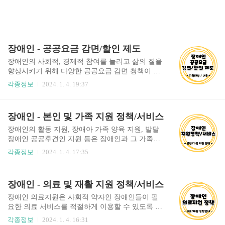
장애인 - 공공요금 감면/할인 제도
장애인의 사회적, 경제적 참여를 늘리고 삶의 질을
향상시키기 위해 다양한 공공요금 감면 청책이 진
행중입니다. 이는 장애인과 그 가족의 경제적 부담
각종정보
2024. 1. 4. 19:37
을 줄이고, 사회 각 분야에 쉽게 접근할 수 있도록
도움을 줍니다. 목차 차량 구입시 도시철도채권 구
입 면제 대상: 장애인명의 또는 장애인과 주민등록
장애인 - 본인 및 가족 지원 정책/서비스
상 같이 거주하는 보호자 1인과 공동명의로 등록한
보철용 비사업용 승용자동차, 15인승 이하 승합차,
장애인의 활동 지원, 장애아 가족 양육 지원, 발달
소형화물차(2.5톤 미만). 혜택: 도시철도채권 구입
장애인 공공후견인 지원 등은 장애인과 그 가족이
의무 면제 (특별시와 광역시 지하철 공사가 진행되
사회적, 경제적, 법적으로 독립하고 자립할 수 있도
각종정보
2024. 1. 4. 17:35
는 지역에서 적용). 신청 방법: 관할 시·군·구청 차
록 다양한 방면에서 지원합니다. 이러한 지원을 통
량등록기관 또는 자동차 판매사 영업사원에게 문
해 장애인과 그 가족은 더 나은 삶의 질을 추구하
의. 문화시설 및 공공체육시설 요금 감면 대상: 등
고, 사회의 일원으로서 자신들의 역할을 충실히 수
장애인 - 의료 및 재활 지원 정책/서비스
록장애인 및 장애의 정도가 심한 장애인과 동행하
행할 수 있습니다. 각 프로그램에 대한 자세한 내용
는 보호자 1인. 혜택..
및 신청 방법은 해당 사업을 운영하는 관련 기관 또
장애인 의료지원은 사회적 약자인 장애인들이 필
는 담당자에게 문의하시기 바랍니다. 목차 장애인
요한 의료 서비스를 적절하게 이용할 수 있도록 돕
활동 지원 대상: 만 6세∼만 64세의 등록 장애인 중
는 중요한 정책입니다. 이는 장애인의 건강한 삶과
각종정보
2024. 1. 4. 16:31
종합점수가 42점 이상인 자. 내용: 활동지원급여 및