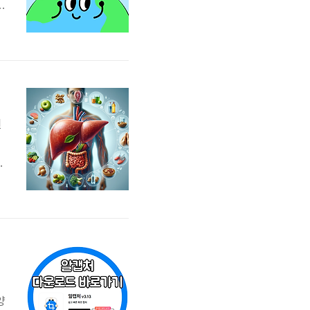
동
립
정
원
은
을
양