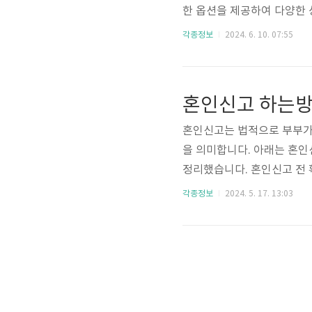
한 옵션을 제공하여 다양한 
지원으로 빠르고 쉽게 캡처를
각종정보
2024. 6. 10. 07:55
게 사용할 수 있습니다. 캡
장 기능을 통해 작업 효율성을
을 지원하여 필요에 따라 유
사이트 방문알툴즈 공식 웹사
혼인신고는 법적으로 부부가
을 의미합니다. 아래는 혼인
정리했습니다. 혼인신고 전
부24로는 신청할 수 없습니
각종정보
2024. 5. 17. 13:03
라도 신청할 수 있습니다. 
신고가 완료되면 각종 법적 
서류 준비혼인신고를 위해 필
주민센터에서 작성 가능. 정부