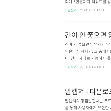
최대 3만원까지 리워드를 받
기회소득 앱 설치 및 이용
각종정보
2024. 8. 20. 10:51
인증아이디/비밀번호 설정주
아래와 같은 다양한 서비스
친환경 운전텀블러 할인 카
간이 안 좋으면 
용 태양광 발전설비 설치고효
간이 안 좋으면 입냄새가 날
인은 다양하지만, 그 중에서
다. 간이 제대로 기능하지 
체내의 다양한 화학 물질을 
각종정보
2024. 6. 10. 10:31
수행합니다해독 작용: 간은
다. 이 과정에서 유해한 물
수화물, 단백질, 지방의 대
알캡쳐 - 다운로
담즙을 생성합니다. 간 기능 
알캡쳐의 장점알캡처는 무료
를 통해 사용자에게 유연한 사