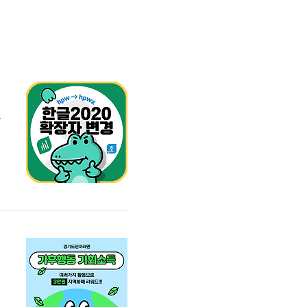
우
.
가