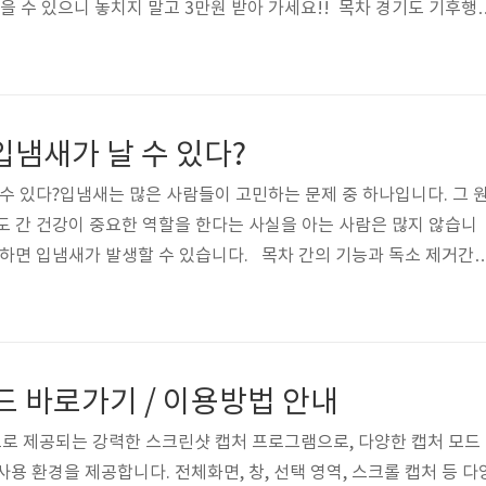
을 수 있으니 놓치지 말고 3만원 받아 가세요!! 목차 경기도 기후행
방법플레이스토어에서 앱 설치접근권한 설정회원가입/로그인휴대전화
소 입력이메일 등록추천인 입력(선택)약관동의가입완료리워드 적
를 통해 리워드를 적립할 수 있습니다. 걷기자전거 이용대중교통 이용
페 찾기배달음식 다회용기 이용생물 다양성 탐사줍깅/플로깅 참여가
입냄새가 날 수 있다?
율 가전제품 구입PC 절전 프로그램 사용휴대..
 수 있다?입냄새는 많은 사람들이 고민하는 문제 중 하나입니다. 그 
도 간 건강이 중요한 역할을 한다는 사실을 아는 사람은 많지 않습니
못하면 입냄새가 발생할 수 있습니다. 목차 간의 기능과 독소 제거간
처리하고 해독하는 중요한 장기입니다. 간은 다음과 같은 여러 기능
 혈액을 통해 들어온 독소와 노폐물을 분해하고 제거하는 역할을 합니
질을 무해한 형태로 변환시켜 몸 밖으로 배출합니다.대사 작용: 간은 탄
사를 조절하며 에너지를 생산합니다.담즙 생산: 간은 지방 소화를 돕는
드 바로가기 / 이용방법 안내
저하와 입냄새의..
로 제공되는 강력한 스크린샷 캡처 프로그램으로, 다양한 캡처 모드
용 환경을 제공합니다. 전체화면, 창, 선택 영역, 스크롤 캡처 등 다