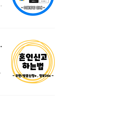
쉽
식
방문신청 가능, 정부24x
정
요
동