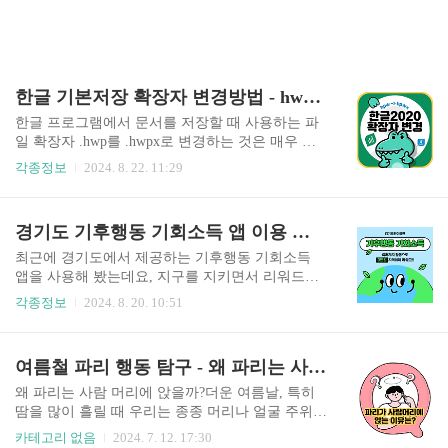
한글 기본저장 확장자 변경방법 - hwp를 hwpx로
한글 프로그램에서 문서를 저장할 때 사용하는 파
일 확장자 .hwp를 .hwpx로 변경하는 것은 매우 탁
월한 결정입니다. 이는 단순한 파일 형식의 변경이
각종정보
2024. 8. 22. 11:29
지만, 향상된 호환성과 보안성, 더 나은 문서 관리
등 다양한 이점을 제공합니다. 이 글에서는 기본으
로 저장되는 확장자를.hwpx 형식으로 설정하는 방
경기도 기후행동 기회소득 앱 이용 후기 - 3만원 빨리 받아가세요!
법을 안내하겠습니다. 목차 왜 .hwpx로 변경해야
할까?한글 문서의 기본 저장 형식을 .hwp에서 .hwp
최근에 경기도에서 제공하는 기후행동 기회소득
x로 변경하는 것은 단순히 새로운 파일 형식을 선
앱을 사용해 봤는데요, 지구를 지키면서 리워드도
택하는 것을 넘어, 더 나은 작업 환경과 미래 지향
받을 수 있는 좋은 기회가 있어서 소개해드립니다.
각종정보
2024. 8. 20. 10:51
적인 문서 관리를 위한 중요한 결정입니다. 한글과
이 앱을 통해 다양한 기후행동을 실천하고, 최대 3
컴퓨터는 .hwpx 형식을 통해 사용자에게 향상된 기
만원까지 리워드를 받을 수 있으니 놓치지 말고 3
능과 안정성을 제공하고 있으며, 이는 장기적인 문
만원 받아 가세요!! 목차 경기도 기후행동 기회소
여름철 파리 행동 탐구 - 왜 파리는 사람 머리에 앉을까?
서 작업에서 큰 이점을 가져다줄 것입니다. .hwp
득 앱 설치 및 이용방법플레이스토어에서 앱 설치
x 형..
접근권한 설정회원가입/로그인휴대전화 인증아이
왜 파리는 사람 머리에 앉을까?더운 여름날, 특히
디/비밀번호 설정주소 입력이메일 등록추천인 입
땀을 많이 흘릴 때 우리는 종종 머리나 얼굴 주위에
력(선택)약관동의가입완료리워드 적립아래와 같은
파리가 날아다니는 것을 경험하게 됩니다. 어떨 때
카테고리 없음
2024. 7. 12. 17:30
다양한 서비스를 통해 리워드를 적립할 수 있습니