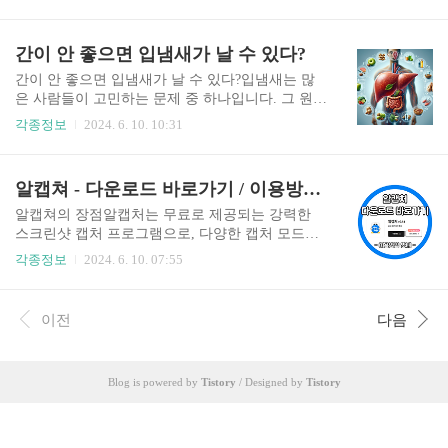
는 모기보다도 더 귀찮고 신경 쓰이기도 하는데요.
다. 걷기자전거 이용대중교통 이용친환경 운전텀
이런 현상은 단순히 불쾌한 것에서 그치지 않고, 왜
블러 할인 카페 찾기배달음식 다회용기 이용생물
파리가 사람의 머리에 앉는지 궁금증을 자아내기
간이 안 좋으면 입냄새가 날 수 있다?
다양성 탐사줍깅/플로깅 참여가정용 태양광 발전
도 합니다. 이번 글에서는 파리가 사람의 머리에 앉
설비 설치고효율 가전제품 구입PC 절전 프로그램
는 이유와 이를 예방하는 방법에 대해 알아보겠습
간이 안 좋으면 입냄새가 날 수 있다?입냄새는 많
사용휴대..
니다. 목차 파리의 생태와 행동파리는 전 세계적으
은 사람들이 고민하는 문제 중 하나입니다. 그 원인
로 분포하는 곤충으로, 주로 부패한 물질에서 번식
은 다양하지만, 그 중에서도 간 건강이 중요한 역할
각종정보
2024. 6. 10. 10:31
합니다. 높은 번식력을 가지고 있으며, 빠르게 성장
을 한다는 사실을 아는 사람은 많지 않습니다. 간이
하는 특징이 있습니다. 이들은 주로 후각과 시각에
제대로 기능하지 못하면 입냄새가 발생할 수 있습
의존하여 먹이를 찾고, 생존에 유리한 환경을 찾아
니다. 목차 간의 기능과 독소 제거간은 체내의 다
알캡쳐 - 다운로드 바로가기 / 이용방법 안내
이동합니다. 이런 습성 때문에 파리는 다양한 환경
양한 화학 물질을 처리하고 해독하는 중요한 장기
에서 쉽게 볼 수 있습..
입니다. 간은 다음과 같은 여러 기능을 수행합니다
알캡쳐의 장점알캡처는 무료로 제공되는 강력한
해독 작용: 간은 혈액을 통해 들어온 독소와 노폐물
스크린샷 캡처 프로그램으로, 다양한 캡처 모드를
을 분해하고 제거하는 역할을 합니다. 이 과정에서
통해 사용자에게 유연한 사용 환경을 제공합니다.
각종정보
2024. 6. 10. 07:55
유해한 물질을 무해한 형태로 변환시켜 몸 밖으로
전체화면, 창, 선택 영역, 스크롤 캡처 등 다양한 옵
배출합니다.대사 작용: 간은 탄수화물, 단백질, 지
션을 제공하여 다양한 상황에서 손쉽게 활용할 수
방의 대사를 조절하며 에너지를 생산합니다.담즙
있습니다. 특히, 알캡처는 편리한 단축키 지원으로
이전
다음
생산: 간은 지방 소화를 돕는 담즙을 생성합니
빠르고 쉽게 캡처를 실행할 수 있으며, 직관적인 사
다. 간 기능 저하와 입냄새의..
용자 인터페이스를 통해 초보자도 쉽게 사용할 수
있습니다. 캡처한 이미지를 추가 프로그램 없이 즉
Blog is powered by
Tistory
/ Designed by
Tistory
시 편집할 수 있는 기능과 자동 저장 기능을 통해
작업 효율성을 크게 향상시킬 수 있습니다. 또한, J
PEG, PNG 등 다양한 파일 형식을 지원하여 필요에
따라 유연하게 사용할 수 있습니다. 알캡쳐 다운로