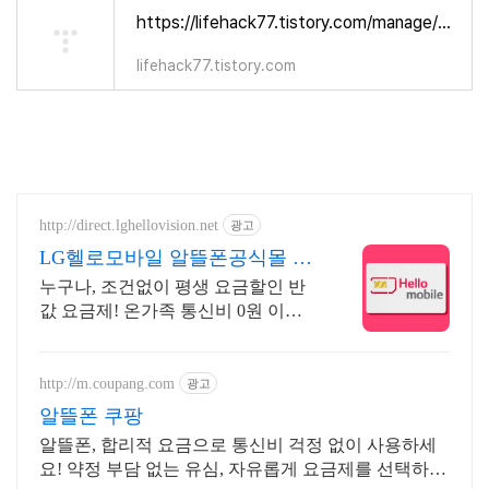
https://lifehack77.tistory.com/manage/newpost/3?returnURL=https%3A%2F%2Flifehack77.tistory.com%2Fmanage%2Fposts&type=post
lifehack77.tistory.com
http://direct.lghellovision.net
광고
LG헬로모바일 알뜰폰공식몰 편
의점 유심, 이심 즉시개통
누구나, 조건없이 평생 요금할인 반
값 요금제! 온가족 통신비 0원 이벤
트
http://m.coupang.com
광고
알뜰폰 쿠팡
알뜰폰, 합리적 요금으로 통신비 걱정 없이 사용하세
요! 약정 부담 없는 유심, 자유롭게 요금제를 선택하고